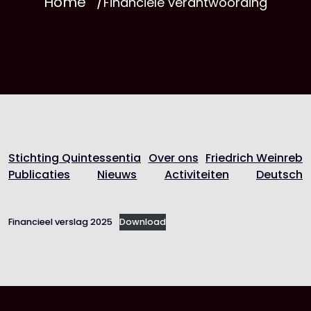
Home
Financiële verantwoording
Stichting Quintessentia
Over ons
Friedrich Weinreb
Publicaties
Nieuws
Activiteiten
Deutsch
Financieel verslag 2025
Download